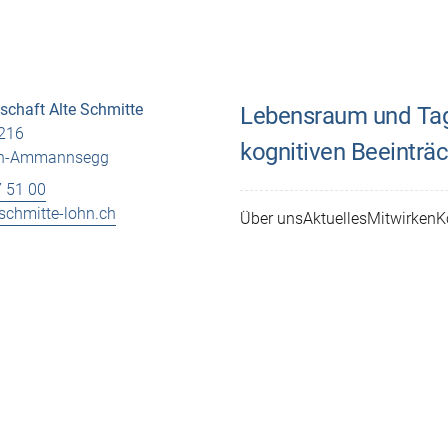
chaft Alte Schmitte
Lebensraum und Tage
216
kognitiven Beeinträc
hn-Ammannsegg
 51 00
schmitte-lohn.ch
Über uns
Aktuelles
Mitwirken
K