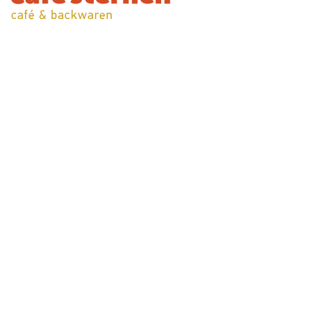
Am liebsten mache ich Konfitüre aus Früchten.
Diese brauchen wir dann auch für die
Linzertorten, die wir im Café Sternen servieren
Martina
Bewohnerin der AWG
Lebensraum und Tagesstruktur für